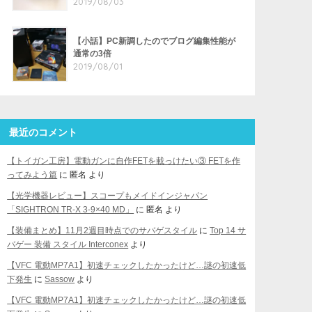
2019/08/03
【小話】PC新調したのでブログ編集性能が
通常の3倍
2019/08/01
最近のコメント
【トイガン工房】電動ガンに自作FETを載っけたい③ FETを作
ってみよう篇
に
匿名
より
【光学機器レビュー】スコープもメイドインジャパン
「SIGHTRON TR-X 3-9×40 MD」
に
匿名
より
【装備まとめ】11月2週目時点でのサバゲスタイル
に
Top 14 サ
バゲー 装備 スタイル Interconex
より
【VFC 電動MP7A1】初速チェックしたかったけど…謎の初速低
下発生
に
Sassow
より
【VFC 電動MP7A1】初速チェックしたかったけど…謎の初速低