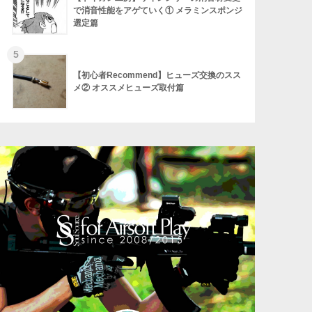
で消音性能をアゲていく① メラミンスポンジ
選定篇
【初心者Recommend】ヒューズ交換のスス
メ② オススメヒューズ取付篇