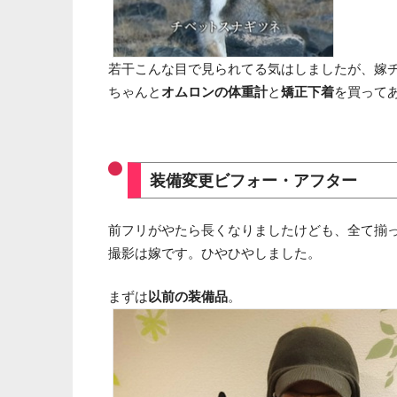
若干こんな目で見られてる気はしましたが、嫁
ちゃんと
オムロンの体重計
と
矯正下着
を買って
装備変更ビフォー・アフター
前フリがやたら長くなりましたけども、全て揃
撮影は嫁です。ひやひやしました。
まずは
以前の装備品
。