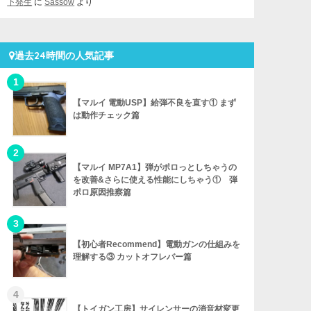
下発生
に
Sassow
より
過去24時間の人気記事
【マルイ 電動USP】給弾不良を直す① まず
は動作チェック篇
【マルイ MP7A1】弾がポロっとしちゃうの
を改善&さらに使える性能にしちゃう① 弾
ポロ原因推察篇
【初心者Recommend】電動ガンの仕組みを
理解する③ カットオフレバー篇
【トイガン工房】サイレンサーの消音材変更