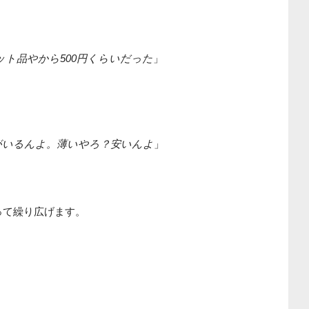
ット品やから500円くらいだった
」
がいるんよ。薄いやろ？安いんよ
」
って繰り広げます。