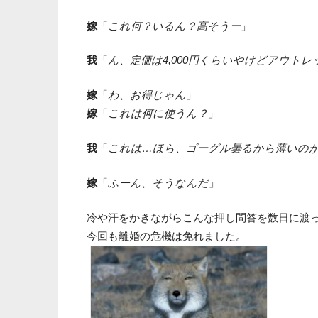
嫁
「
これ何？いるん？高そうー
」
我
「
ん、定価は4,000円くらいやけどアウトレ
嫁
「
わ、お得じゃん
」
嫁
「
これは何に使うん？
」
我
「
これは…ほら、ゴーグル曇るから薄いの
嫁
「
ふーん、そうなんだ
」
冷や汗をかきながらこんな押し問答を数日に渡
今回も離婚の危機は免れました。