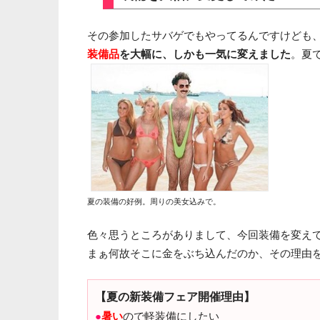
その参加したサバゲでもやってるんですけども
装備品
を大幅に、しかも一気に変えました
。夏
夏の装備の好例。周りの美女込みで。
色々思うところがありまして、今回装備を変え
まぁ何故そこに金をぶち込んだのか、その理由
【夏の新装備フェア開催理由】
●
暑い
ので軽装備にしたい