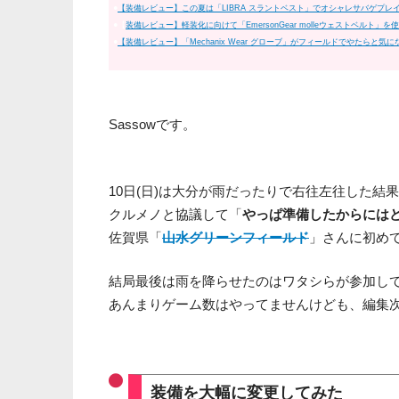
●
【装備レビュー】この夏は「LIBRA スラントベスト」でオシャレサバゲプレ
●【
装備レビュー】軽装化に向けて「EmersonGear molleウェストベルト」を
●
【装備レビュー】「Mechanix Wear グローブ」がフィールドでやたらと気
Sassowです。
10日(日)は大分が雨だったりで右往左往した結
クルメノと協議して「
やっぱ準備したからには
佐賀県「
山水グリーンフィールド
」さんに初め
結局最後は雨を降らせたのはワタシらが参加し
あんまりゲーム数はやってませんけども、編集
装備を大幅に変更してみた