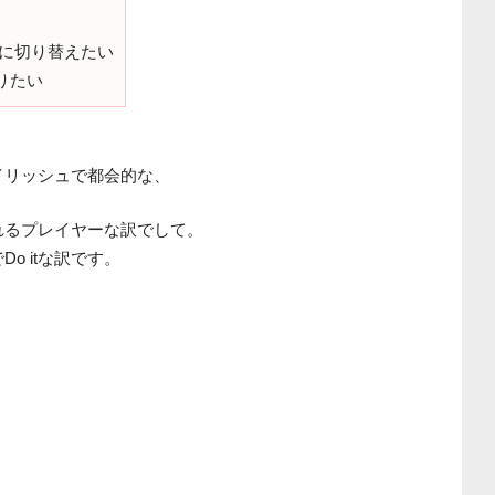
に切り替えたい
りたい
イリッシュで都会的な、
れるプレイヤーな訳でして。
o itな訳です。