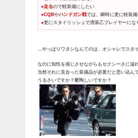
●
走る
ので軽装備にしたい
●
CQB
や
ハンドガン戦
では、瞬時に更に軽装備
●
更にスタイリッシュで洒落乙プレイヤーにな
…やっぱりワタシなんてのは、オシャレでスタ
なのに知性を感じさせながらもセクシーさに溢
当然それに見合った装備品が必要だと思い込んでD
うるさいですか？鬱陶しいですか？