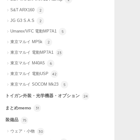
S&T ARX160
2
JG G3 S.A.S
2
Umarex/VFC 電動MP7A1
5
東京マルイ MP5k
2
東京マルイ 電動MP7A1
23
東京マルイ M40A5
6
東京マルイ 電動USP
42
東京マルイ SOCOM Mk23
5
トイガン外装・光学機器・オプション
24
まとめmemo
31
装備品
75
ウェア・小物
30