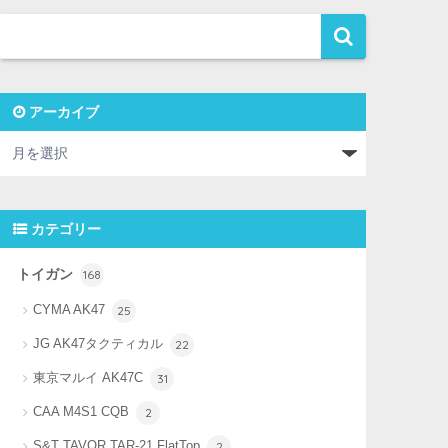
アーカイブ
カテゴリー
トイガン
168
CYMA AK47
25
JG AK47タクティカル
22
東京マルイ AK47C
31
CAA M4S1 CQB
2
S&T TAVOR TAR-21 FlatTop
2